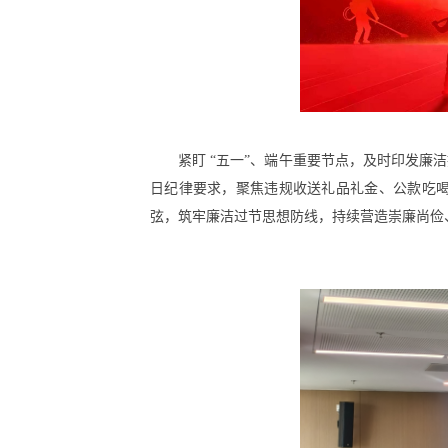
紧盯 “五一”、端午重要节点，及时印发
日纪律要求，聚焦违规收送礼品礼金、公款吃
弦，筑牢廉洁过节思想防线，持续营造崇廉尚俭