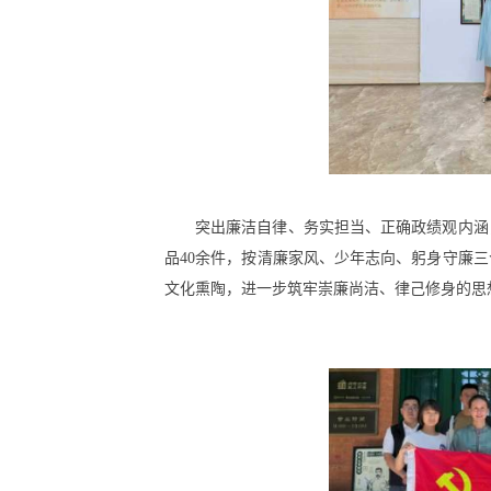
突出廉洁自律、务实担当、正确政绩观内涵
品40余件，按清廉家风、少年志向、躬身守廉
文化熏陶，进一步筑牢崇廉尚洁、律己修身的思