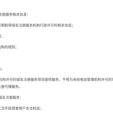
。
注册服务相关信息：
标明取得域名注册服务机构行政许可的相关信息；
用；
机构的规则；
务。
理机构许可的域名注册服务项目提供服务，不得为未经电信管理机构许可的
注册代理服务。
域名注册服务：
正当手段侵害用户合法权益；