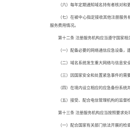
（六）每年定期通知域名持有者核对和
（七）在被中心指定接收其他注册服务
服务费用情况。
第十二条 注册服务机构应当遵守国家相
（一）配备必要的网络通信应急设备，
（二）域名系统发生重大网络与信息安全
（三）因国家安全和处置紧急事件的需
（四）在境内设立相应的应急备份系统
（五）接受、配合电信管理机构的监督
第十三条 注册服务机构应当按照要求处
（一）配合国家有关部门依法开展的检