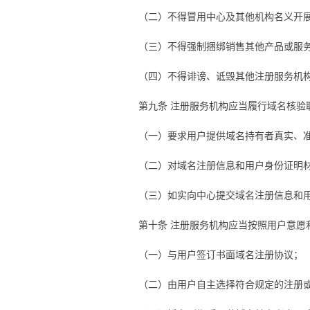
（二）不得冒用中心及其他机构名义开
（三）不得强制捆绑销售其他产品或服
（四）不得诽谤、诋毁其他注册服务机
第九条 注册服务机构应当履行域名核验
（一）要求用户提供域名持有者真实、
（二）对域名注册信息和用户身份证明
（三）如实向中心提交域名注册信息和
第十条 注册服务机构应当按照用户意愿
（一）与用户签订书面域名注册协议；
（二）由用户自主选择符合规定的注册