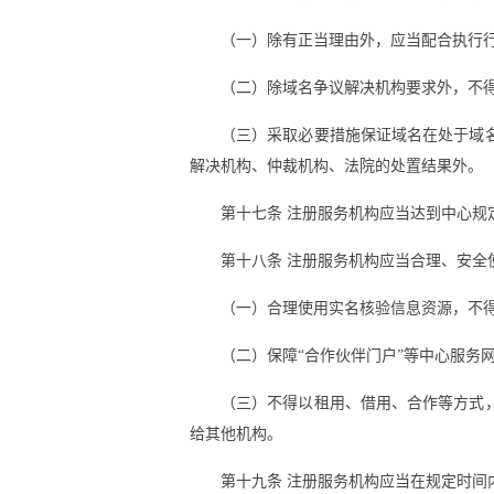
（一）除有正当理由外，应当配合执行
（二）除域名争议解决机构要求外，不
（三）采取必要措施保证域名在处于域
解决机构、仲裁机构、法院的处置结果外。
第十七条 注册服务机构应当达到中心规
第十八条 注册服务机构应当合理、安全
（一）合理使用实名核验信息资源，不
（二）保障“合作伙伴门户”等中心服务
（三）不得以租用、借用、合作等方式
给其他机构。
第十九条 注册服务机构应当在规定时间