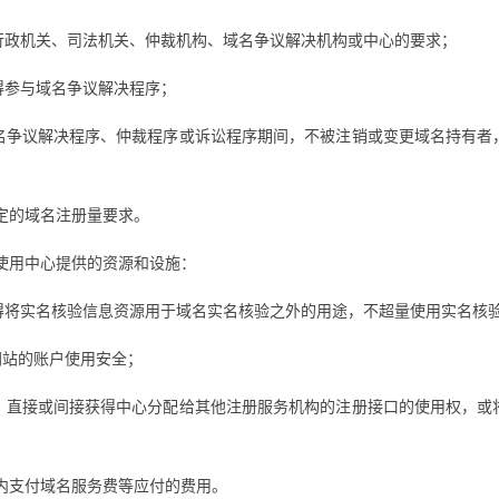
行政机关、司法机关、仲裁机构、域名争议解决机构或中心的要求；
得参与域名争议解决程序；
名争议解决程序、仲裁程序或诉讼程序期间，不被注销或变更域名持有者
定的域名注册量要求。
使用中心提供的资源和设施：
得将实名核验信息资源用于域名实名核验之外的用途，不超量使用实名核
网站的账户使用安全；
，直接或间接获得中心分配给其他注册服务机构的注册接口的使用权，或
内支付域名服务费等应付的费用。