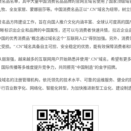
费名品名单，其中大量中国消费名品品牌的官网主域名使用了国家顶级域
牧、全友家居、蒙娜丽莎等。中国消费名品正以“.CN”域名为纽带，树
消费名品方阵建设工作，旨在向国人推介文化内涵丰富、全球认可度高的
能清晰标识出企业和品牌的中国属性，还可以与消费者快速共情，拉近企
来自中国的优秀消费品”概念通过域名这个“互联网入口”得到加强。另外，消
受损。“.CN”域名具备自主可控、安全稳定的优势，能有效保障消费者
弱渐强，越来越多的互联网用户开始熟悉并使用“.CN”域名，希望有更多
国际传播等多维度提升竞争力，共同擦亮“中国制造”的金字招牌。
级域名的注册管理机构，依托领先的技术水平、可靠的运维服务、健全的
千行百业数字化、网络化、智能化转型，为加快推进新型工业化、建设制