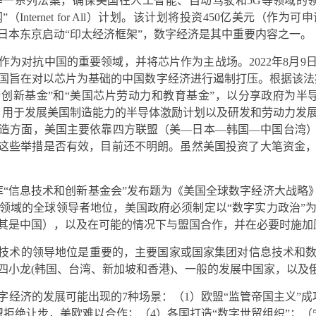
一系列法案，确保美国在人工智能、自动驾驶和5G等领域的领先地
”（Internet for All）计划。该计划将投资450亿美元（
日本东京启动“印太经济框架”，数字经济是其中重要内容之一。
作为对抗中国的重要领域，并将芯片作为主战场。2022年8月9
国旨在对以芯片为基础的中国数字经济进行遏制打压。根据该法案
与创新基金”和“美国芯片劳动力和教育基金”，以分享政府为半导
金”，用于发展美国制造能力的半导体激励计划以及研发和劳动力发
造方面，美国主要依靠四方联盟（美—日本—韩国—中国台湾
。这些举措是否有效，目前还不明朗。虽然美国投资了大笔资金
库“信息技术和创新基金会”发布题为《美国全球数字经济大战略
领域的全球领导者地位，美国政府必须制定以“数字实力政治”
其是中国），以及在可能的情况下与盟国合作，并在必要时施加
字技术的领导地位是重要的，主要国家或国家集团对信息技术和
四小龙(韩国、台湾、新加坡和香港)、一般的发展中国家，以及
字经济的发展可能出现的7种场景：（1）欧盟“监管帝国主义”成
盟拒绝让步，美欧难以合作；（4）各国打造“数字世贸组织”；（