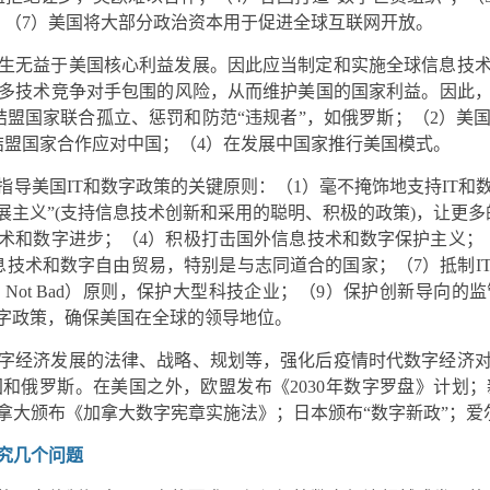
；（7）美国将大部分政治资本用于促进全球互联网开放。
生无益于美国核心利益发展。因此应当制定和实施全球信息技
多技术竞争对手包围的风险，从而维护美国的国家利益。因此
结盟国家联合孤立、惩罚和防范“违规者”，如俄罗斯；（2）美
结盟国家合作应对中国；（4）在发展中国家推行美国模式。
指导美国IT和数字政策的关键原则：（1）毫不掩饰地支持IT
展主义”(支持信息技术创新和采用的聪明、积极的政策)，让更
术和数字进步；（4）积极打击国外信息技术和数字保护主义；
息技术和数字自由贸易，特别是与志同道合的国家；（7）抵制I
g Not Bad）原则，保护大型科技企业；（9）保护创新导向
数字政策，确保美国在全球的领导地位。
字经济发展的法律、战略、规划等，强化后疫情时代数字经济
和俄罗斯。在美国之外，欧盟发布《2030年数字罗盘》计划
拿大颁布《加拿大数字宪章实施法》；日本颁布“数字新政”；爱
究几个问题