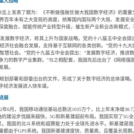
重大战略
是》杂志上发表了题为：《不断做强做优做大我国数字经济》的重要
界百年未有之大变局的高度，统筹国内国际两个大局、发展安
深度融合，赋能传统产业转型升级，催生新产业新业态新模式，
发展数字经济，将其上升为国家战略。党的十八届五中全会提
经济社会融合发展，支持基于互联网的各类创新。”党的十九大
智慧社会。”党的十九届五中全会提出：“发展数字经济，推进
争力的数字产业集群。”与之相配套，我国先后出台了《网络强
发展。
规划部署和部委出台的文件，形成了关于数字经济的总体谋略
数字经济发展进入快车道。
进展
22年6月，我国移动通信基站总数达1035万个，比上年末净增38.7
设施的建设步伐越来越快，5G和新基建超前布局。我国实现了5G
星。我国的北斗系统和超算能力处于全球先进水平。新基建是
量都由于GPS系统。我国新基建速度快、质量高，且覆盖长周期